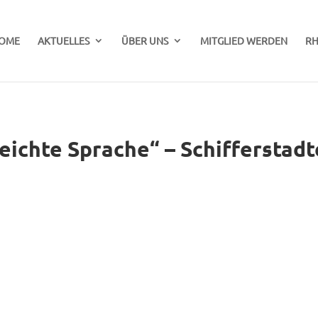
OME
AKTUELLES
ÜBER UNS
MITGLIED WERDEN
RH
eichte Sprache“ – Schiffersta