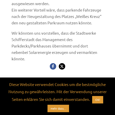
ausgewiesen werden.
Ein weiterer Vorteil wäre, dass parkende Fahrzeuge
nach der Neugestaltung des Platzes „Weißes Kreuz“
den neu gestalteten Parkraum nutzen könnte.
Wir könnten uns vorstellen, dass die Stadtwerke
Schifferstadt das Management des
Parkdecks/Parkhauses übernimmt und dort
nebenbei Solarenergie erzeugen und vermarkten
könnte.
Diese Website verwendet Cookies um die bestmögliche
Nutzung zu gewährleisten. Mit der Verwendung unserer
©
2026
FWG Schifferstadt e.V. • Website made with
Seiten erklären Sie sich damit einverstanden.
OK!
❤ in Rheinland-Pfalz • Hosted by GreenEnergy •
besuchen Sie uns auch auf
facebook
mehr dazu...