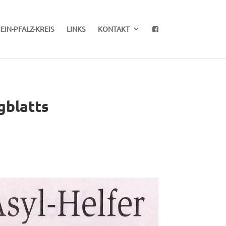
EIN-PFALZ-KREIS
LINKS
KONTAKT
gblatts