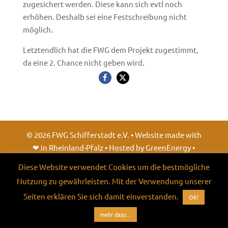
zugesichert werden. Diese kann sich evtl noch
erhöhen. Deshalb sei eine Festschreibung nicht
möglich.
Letztendlich hat die FWG dem Projekt zugestimmt,
da eine 2. Chance nicht geben wird.
©
2026
FWG Schifferstadt e.V. • Website made with
❤ in Rheinland-Pfalz • Hosted by GreenEnergy •
besuchen Sie uns auch auf
facebook
Diese Website verwendet Cookies um die bestmögliche
Nutzung zu gewährleisten. Mit der Verwendung unserer
Seiten erklären Sie sich damit einverstanden.
OK!
mehr dazu...