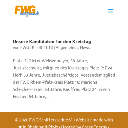
Unsere Kandidaten für den Kreistag
von
FWG TK
|
08 11 18
|
Allgemeines
,
News
Platz 3: Dieter Weißenmayer, 58 Jahre,
Justizfachwirt, Mitglied des Kreistages Platz 7: Eva
Neff, 53 Jahre, Justizbeschäftigte, Vostandsmitglied
der FWG Rhein-Pfalz-Kreis Platz 16: Mariona
Scleicher-Frank, 54 Jahre, Kauffrau Platz 24: Erwin
Fischer, 64 Jahre,...
©
2026
FWG Schifferstadt e.V. • Website made with
❤ in Rheinland-Pfalz • Hosted by GreenEnergy •