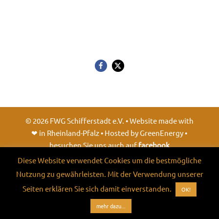
©
2026
FWG Schifferstadt e.V. • Website made with
❤ in Rheinland-Pfalz • Hosted by GreenEnergy •
besuchen Sie uns auch auf
facebook
Diese Website verwendet Cookies um die bestmögliche
Nutzung zu gewährleisten. Mit der Verwendung unserer
Seiten erklären Sie sich damit einverstanden.
OK!
mehr dazu...